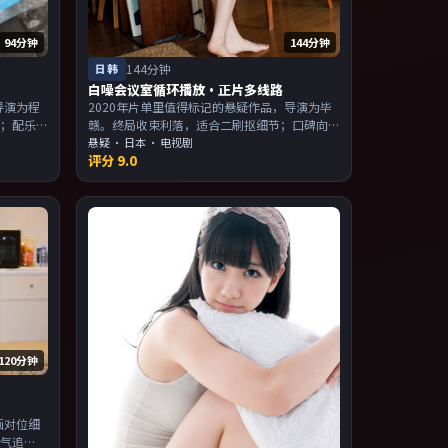
94分钟
144分钟
日韩
144分钟
白噪会议室循环播放·正片多线路
导演为程
2020年片单里值得标记的悬疑作品，导演为毕
光；配乐
赣。终局收束利落，适合二刷抠细节；口碑向
，适合喜
与娱乐性兼顾。主演以演技派为主，适合喜欢
悬疑
·
日本
· 电视剧
评分
9.0
。
强叙事与人物关系的观众加入片单。
120分钟
画对位细
口气追