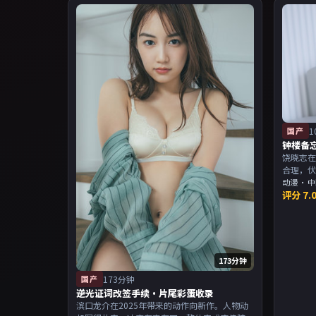
国产
1
钟楼备
饶晓志在
合理，
当。主
动漫
·
中
评分
7.
物关系
173分钟
国产
173分钟
逆光证词改签手续·片尾彩蛋收录
滨口龙介在2025年带来的动作向新作。人物动