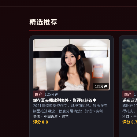
精选推荐
125分钟
国产
125分钟
国产
1
缓存夏天播放列表外·影评区热议中
逆光证
2021年惊悚类型作品，魏书钧执导。镜头在克
路阳在2
制里推进悬念，信息分层清楚；剪辑节奏利
得扎实
落，观感顺滑。主演以演技派为主，适合喜欢
惊悚
·
中国香港
· 综艺
感。主
科幻
·
中
评分
8.8
评分
8.
强叙事与人物关系的观众加入片单。
物关系