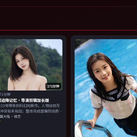
171分钟
71分钟
词迫降记忆·导演剪辑加长版
023年带来的科幻向新作。人物动机写
，冲突有来有回；整体完成度偏院线质
演以演技派为主，适合喜欢强叙事与人
国大陆
· 综艺
7
的观众加入片单。