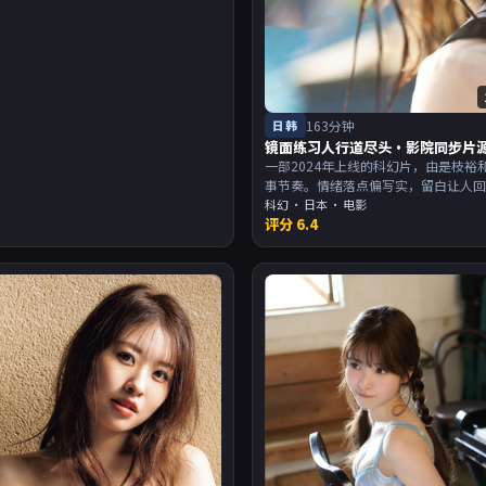
日韩
163分钟
镜面练习人行道尽头·影院同步片
一部2024年上线的科幻片，由是枝裕
事节奏。情绪落点偏写实，留白让人
尾余韵足，讨论空间大。主演以演技
科幻
·
日本
· 电影
评分
6.4
适合喜欢强叙事与人物关系的观众加