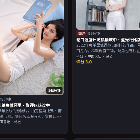
国产
97分钟
巷口温度计随机播放中·蓝光杜比
2022年片单里值得标记的科幻作品，
口龙介。群戏调度干净，配角也有独
配乐与画面气质统一。主演以演技派
科幻
·
中国大陆
· 综艺
评分
8.0
合喜欢强叙事与人物关系的观众加入
148分钟
48分钟
别单曲循环里·影评区热议中
16年上线的悬疑片，由克里斯托弗·诺
叙事节奏。情绪落点偏写实，留白让人
片尾余韵足，讨论空间大。主演以演技
国香港
· 综艺
9
，适合喜欢强叙事与人物关系的观众加
。