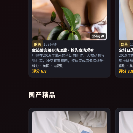
159分钟
欧美
159分钟
欧美
1
金箔誓言缓存清理后·抢先高清观看
空城日
申奥在2016年带来的科幻向新作。人物动机写
2019
得扎实，冲突有来有回；整体完成度偏院线质
里推进
感。主演以演技派为主，适合喜欢强叙事与人
科幻
·
美国
· 电视剧
观感顺
喜剧
·
英
评分
6.8
评分
8.
物关系的观众加入片单。
事与人
国产精品