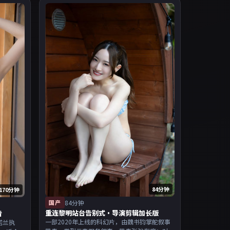
84分钟
170分钟
国产
84分钟
重连黎明站台告别式·导演剪辑加长版
看
一部2020年上线的科幻片，由魏书钧掌舵叙事
诺兰执