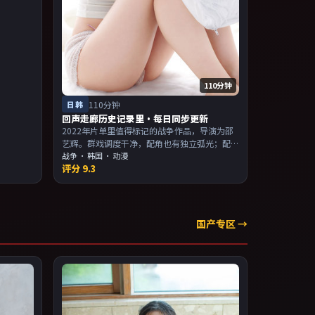
叙事与人
110分钟
日韩
110分钟
回声走廊历史记录里·每日同步更新
2022年片单里值得标记的战争作品，导演为邵
艺辉。群戏调度干净，配角也有独立弧光；配
乐与画面气质统一。主演以演技派为主，适合
战争
·
韩国
· 动漫
评分
9.3
喜欢强叙事与人物关系的观众加入片单。
国产专区 →