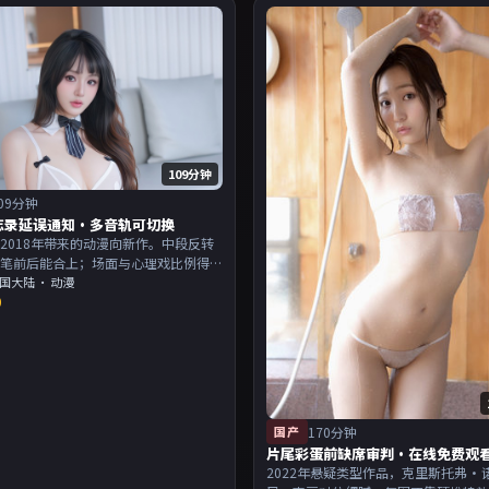
109分钟
09分钟
忘录延误通知·多音轨可切换
2018年带来的动漫向新作。中段反转
伏笔前后能合上；场面与心理戏比例得
演以演技派为主，适合喜欢强叙事与人
国大陆
· 动漫
0
的观众加入片单。
国产
170分钟
片尾彩蛋前缺席审判·在线免费观
2022年悬疑类型作品，克里斯托弗·