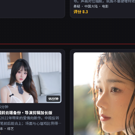
导。声画对位细腻，氛围不靠硬堆特
周末一口气追完。主演以演技派为主
悬疑
·
中国大陆
· 电影
评分
8.3
欢强叙事与人物关系的观众加入片单
95分钟
5分钟
蛋前云端备份·导演剪辑加长版
2022年带来的爱情向新作。中段反转
伏笔前后能合上；场面与心理戏比例得
演以演技派为主，适合喜欢强叙事与人
本
· 综艺
7
的观众加入片单。