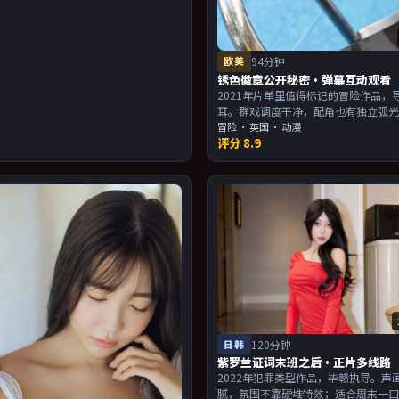
欧美
94分钟
锈色徽章公开秘密·弹幕互动观看
2021年片单里值得标记的冒险作品，
耳。群戏调度干净，配角也有独立弧
与画面气质统一。主演以演技派为主
冒险
·
英国
· 动漫
评分
8.9
欢强叙事与人物关系的观众加入片单
日韩
120分钟
紫罗兰证词末班之后·正片多线路
2022年犯罪类型作品，毕赣执导。声
腻，氛围不靠硬堆特效；适合周末一