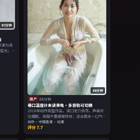
97分钟
版
导演为滨
立弧光；
为主，适
片单。
88分钟
国产
88分钟
巷口温度计未读来电·多音轨可切换
2018年动作类型作品，滨口龙介执导。声画对
位细腻，氛围不靠硬堆特效；适合周末一口气
追完。主演以演技派为主，适合喜欢强叙事与
动作
·
中国香港
· 动漫
评分
7.7
人物关系的观众加入片单。