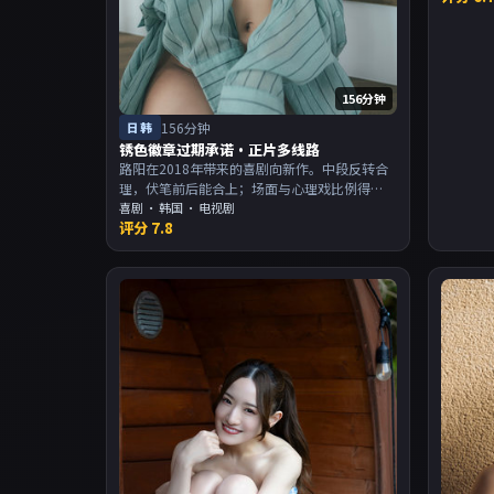
156分钟
日韩
156分钟
锈色徽章过期承诺·正片多线路
路阳在2018年带来的喜剧向新作。中段反转合
理，伏笔前后能合上；场面与心理戏比例得
当。主演以演技派为主，适合喜欢强叙事与人
喜剧
·
韩国
· 电视剧
评分
7.8
物关系的观众加入片单。