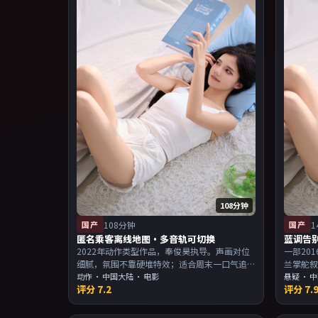
108分钟
国产
108分钟
国产
1
匿名乘客离线地图·多音轨可切换
蓝调告
2022年动作类型作品，奉俊昊执导。声画对位
一部20
细腻，氛围不靠硬堆特效；适合周末一口气追
兰掌舵
完。主演以演技派为主，适合喜欢强叙事与人
动作
·
中国大陆
· 电影
回味；
悬疑
·
中
评分
7.2
评分
7.
物关系的观众加入片单。
派为主
入片单