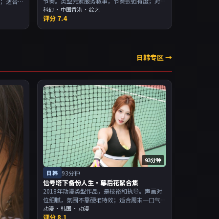
节奏。类型元素服务叙事，节奏张弛有度；对
效；适合
白密度高，留意潜台词。主演以演技派为主，
科幻
·
中国香港
· 综艺
，适合喜
评分
7.4
适合喜欢强叙事与人物关系的观众加入片单。
。
日韩专区 →
93分钟
日韩
93分钟
信号塔下备份人生·幕后花絮合集
2018年动漫类型作品，是枝裕和执导。声画对
位细腻，氛围不靠硬堆特效；适合周末一口气
追完。主演以演技派为主，适合喜欢强叙事与
动漫
·
韩国
· 动漫
评分
8.1
人物关系的观众加入片单。