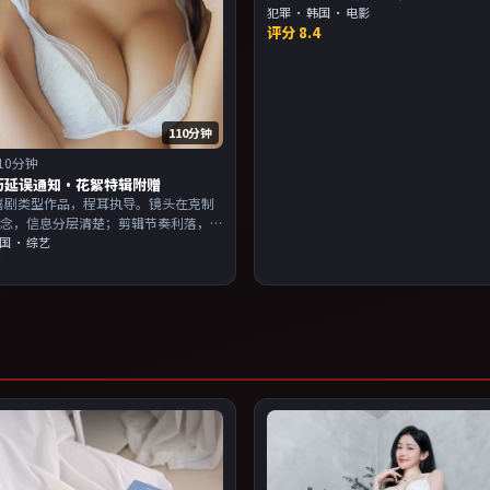
完。主演以演技派为主，适合喜欢强
犯罪
·
韩国
· 电影
评分
8.4
物关系的观众加入片单。
110分钟
10分钟
历延误通知·花絮特辑附赠
年喜剧类型作品，程耳执导。镜头在克制
悬念，信息分层清楚；剪辑节奏利落，
滑。主演以演技派为主，适合喜欢强叙
国
· 综艺
8
物关系的观众加入片单。