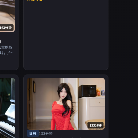
163分钟
源
和掌舵叙
回味；片
派为主，
入片单。
133分钟
日韩
133分钟