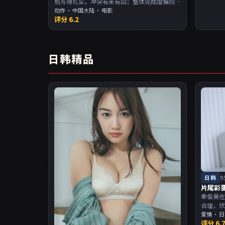
机写得扎实，冲突有来有回；整体完成度偏院
线质感。主演以演技派为主，适合喜欢强叙事
动作
·
中国大陆
· 电影
评分
6.2
与人物关系的观众加入片单。
日韩精品
日韩
9
片尾彩
奉俊昊在
合理，
当。主
爱情
·
日
评分
6.
物关系