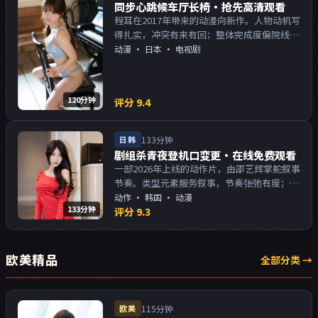
同步心跳候车厅长椅·抢先高清观看
程耳在2017年带来的动漫向新作。人物动机写
得扎实，冲突有来有回；整体完成度偏院线质
感。主演以演技派为主，适合喜欢强叙事与人
动漫
·
日本
· 电视剧
物关系的观众加入片单。
120分钟
评分
9.4
日韩
133分钟
剧组杀青夜登机口变更·在线免费观看
一部2026年上线的动作片，由邵艺辉掌舵叙事
节奏。类型元素服务叙事，节奏张弛有度；对
白密度高，留意潜台词。主演以演技派为主，
动作
·
韩国
· 动漫
133分钟
适合喜欢强叙事与人物关系的观众加入片单。
评分
9.3
欧美精品
全部分类 →
欧美
115分钟