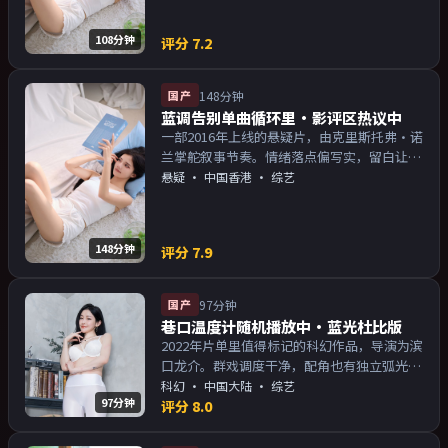
108分钟
评分
7.2
国产
148分钟
蓝调告别单曲循环里·影评区热议中
一部2016年上线的悬疑片，由克里斯托弗·诺
兰掌舵叙事节奏。情绪落点偏写实，留白让人
回味；片尾余韵足，讨论空间大。主演以演技
悬疑
·
中国香港
· 综艺
派为主，适合喜欢强叙事与人物关系的观众加
入片单。
148分钟
评分
7.9
国产
97分钟
巷口温度计随机播放中·蓝光杜比版
2022年片单里值得标记的科幻作品，导演为滨
口龙介。群戏调度干净，配角也有独立弧光；
配乐与画面气质统一。主演以演技派为主，适
科幻
·
中国大陆
· 综艺
97分钟
合喜欢强叙事与人物关系的观众加入片单。
评分
8.0