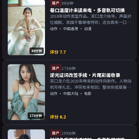
国产
88分钟
巷口温度计未读来电·多音轨可切换
2018年动作类型作品，滨口龙介执导。声画对
位细腻，氛围不靠硬堆特效；适合周末一口气
追完。主演以演技派为主，适合喜欢强叙事与
动作
·
中国香港
· 动漫
人物关系的观众加入片单。
88分钟
评分
7.7
国产
173分钟
逆光证词改签手续·片尾彩蛋收录
滨口龙介在2025年带来的动作向新作。人物动
机写得扎实，冲突有来有回；整体完成度偏院
线质感。主演以演技派为主，适合喜欢强叙事
动作
·
中国大陆
· 电影
与人物关系的观众加入片单。
173分钟
评分
6.2
国产
109分钟