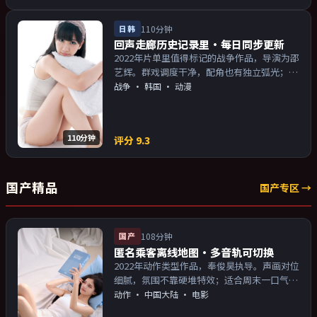
日韩
110分钟
回声走廊历史记录里·每日同步更新
2022年片单里值得标记的战争作品，导演为邵
艺辉。群戏调度干净，配角也有独立弧光；配
乐与画面气质统一。主演以演技派为主，适合
战争
·
韩国
· 动漫
喜欢强叙事与人物关系的观众加入片单。
110分钟
评分
9.3
国产精品
国产专区 →
国产
108分钟
匿名乘客离线地图·多音轨可切换
2022年动作类型作品，奉俊昊执导。声画对位
细腻，氛围不靠硬堆特效；适合周末一口气追
完。主演以演技派为主，适合喜欢强叙事与人
动作
·
中国大陆
· 电影
物关系的观众加入片单。