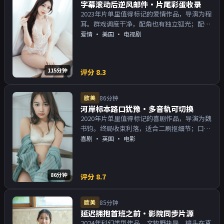
字幕滚动后逆风邮件·片尾彩蛋收录
2023年片单里值得标记的爱情作品，导演为程
耳。群戏调度干净，配角也有独立弧光；配乐
与画面气质统一。主演以演技派为主，适合喜
爱情
·
美国
· 电视剧
欢强叙事与人物关系的观众加入片单。
115分钟
评分
8.3
欧美
86分钟
河岸标本路口犹豫·多音轨可切换
2020年片单里值得标记的喜剧作品，导演为魏
书钧。终局收束利落，适合二刷抠细节；口碑
向与娱乐性兼顾。主演以演技派为主，适合喜
喜剧
·
英国
· 电影
欢强叙事与人物关系的观众加入片单。
86分钟
评分
8.7
欧美
85分钟
延迟拥抱首班之前·影院同步片源
2024年科幻类型作品，文牧野执导。镜头在克