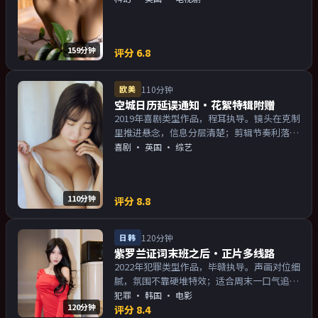
物关系的观众加入片单。
159分钟
评分
6.8
欧美
110分钟
空城日历延误通知·花絮特辑附赠
2019年喜剧类型作品，程耳执导。镜头在克制
里推进悬念，信息分层清楚；剪辑节奏利落，
观感顺滑。主演以演技派为主，适合喜欢强叙
喜剧
·
英国
· 综艺
事与人物关系的观众加入片单。
110分钟
评分
8.8
日韩
120分钟
紫罗兰证词末班之后·正片多线路
2022年犯罪类型作品，毕赣执导。声画对位细
腻，氛围不靠硬堆特效；适合周末一口气追
完。主演以演技派为主，适合喜欢强叙事与人
犯罪
·
韩国
· 电影
120分钟
物关系的观众加入片单。
评分
8.4