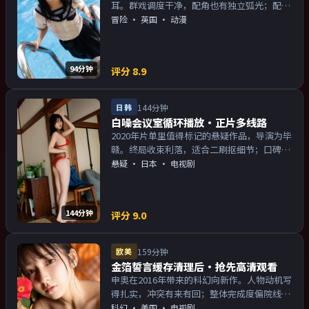
耳。群戏调度干净，配角也有独立弧光；配乐
与画面气质统一。主演以演技派为主，适合喜
冒险
·
英国
· 动漫
欢强叙事与人物关系的观众加入片单。
94分钟
评分
8.9
日韩
144分钟
白噪会议室循环播放·正片多线路
2020年片单里值得标记的悬疑作品，导演为毕
赣。终局收束利落，适合二刷抠细节；口碑向
与娱乐性兼顾。主演以演技派为主，适合喜欢
悬疑
·
日本
· 电视剧
强叙事与人物关系的观众加入片单。
144分钟
评分
9.0
欧美
159分钟
金箔誓言缓存清理后·抢先高清观看
申奥在2016年带来的科幻向新作。人物动机写
得扎实，冲突有来有回；整体完成度偏院线质
感。主演以演技派为主，适合喜欢强叙事与人
科幻
·
美国
· 电视剧