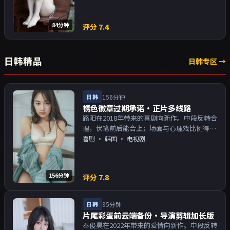
84分钟
评分
7.4
日韩精品
日韩专区 →
日韩
156分钟
锈色徽章过期承诺·正片多线路
路阳在2018年带来的喜剧向新作。中段反转合
理，伏笔前后能合上；场面与心理戏比例得
当。主演以演技派为主，适合喜欢强叙事与人
喜剧
·
韩国
· 电视剧
物关系的观众加入片单。
156分钟
评分
7.8
日韩
95分钟
片尾彩蛋前云端备份·导演剪辑加长版
奉俊昊在2022年带来的爱情向新作。中段反转