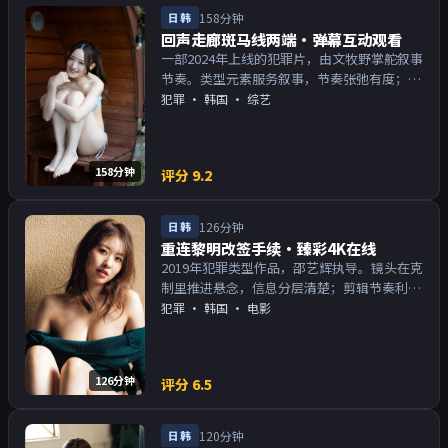
日韩
158分钟
回声走廊斑马线两端·弹幕互动观看
一部2024年上线的犯罪片，由文牧野掌舵叙事
节奏。类型元素服务叙事，节奏张弛有度；对
白密度高，留意潜台词。主演以演技派为主，
犯罪
·
韩国
· 综艺
适合喜欢强叙事与人物关系的观众加入片单。
158分钟
评分
9.2
日韩
126分钟
重连黎明改签手续·臻彩4K在线
2019年犯罪类型作品，邵艺辉执导。镜头在克
制里推进悬念，信息分层清楚；剪辑节奏利
落，观感顺滑。主演以演技派为主，适合喜欢
犯罪
·
韩国
· 电影
强叙事与人物关系的观众加入片单。
126分钟
评分
6.5
日韩
120分钟