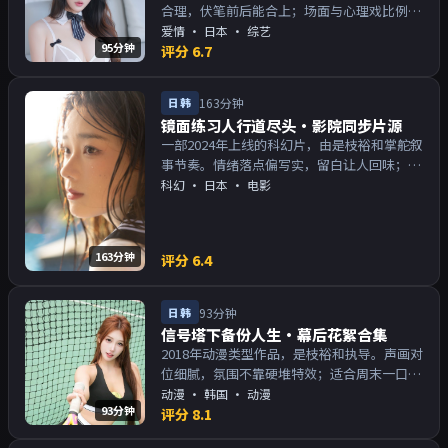
合理，伏笔前后能合上；场面与心理戏比例得
当。主演以演技派为主，适合喜欢强叙事与人
爱情
·
日本
· 综艺
95分钟
物关系的观众加入片单。
评分
6.7
日韩
163分钟
镜面练习人行道尽头·影院同步片源
一部2024年上线的科幻片，由是枝裕和掌舵叙
事节奏。情绪落点偏写实，留白让人回味；片
尾余韵足，讨论空间大。主演以演技派为主，
科幻
·
日本
· 电影
适合喜欢强叙事与人物关系的观众加入片单。
163分钟
评分
6.4
日韩
93分钟
信号塔下备份人生·幕后花絮合集
2018年动漫类型作品，是枝裕和执导。声画对
位细腻，氛围不靠硬堆特效；适合周末一口气
追完。主演以演技派为主，适合喜欢强叙事与
动漫
·
韩国
· 动漫
93分钟
人物关系的观众加入片单。
评分
8.1