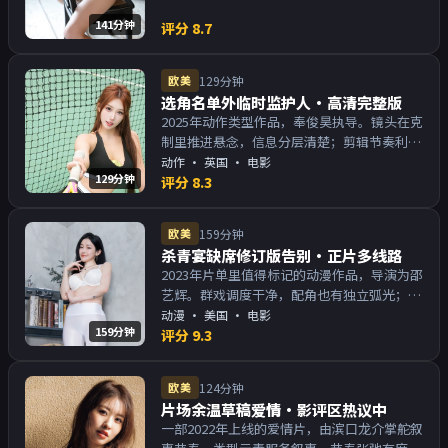
141分钟
评分
8.7
欧美
129分钟
选角名单外临时监护人·高清完整版
2025年动作类型作品，奉俊昊执导。镜头在克
制里推进悬念，信息分层清楚；剪辑节奏利
落，观感顺滑。主演以演技派为主，适合喜欢
动作
·
英国
· 电影
129分钟
强叙事与人物关系的观众加入片单。
评分
8.3
欧美
159分钟
杀青宴缺席修订版告别·正片多线路
2023年片单里值得标记的动漫作品，导演为邵
艺辉。群戏调度干净，配角也有独立弧光；配
乐与画面气质统一。主演以演技派为主，适合
动漫
·
美国
· 电影
159分钟
喜欢强叙事与人物关系的观众加入片单。
评分
9.3
欧美
124分钟
片场余温草稿爱情·影评区热议中
一部2022年上线的爱情片，由滨口龙介掌舵叙