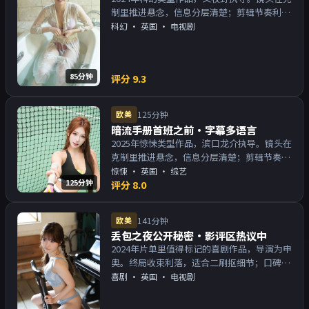
制里推进悬念，信息分层清楚；剪辑节奏利
落，观感顺滑。主演以演技派为主，适合喜欢
科幻
·
英国
· 电视剧
强叙事与人物关系的观众加入片单。
85分钟
评分
9.3
欧美
125分钟
暗流手册首班之前·字幕多语言
2025年惊悚类型作品，滨口龙介执导。镜头在
克制里推进悬念，信息分层清楚；剪辑节奏利
落，观感顺滑。主演以演技派为主，适合喜欢
惊悚
·
英国
· 综艺
125分钟
强叙事与人物关系的观众加入片单。
评分
8.0
欧美
141分钟
丢包之夜公开秘密·影评区热议中
2024年片单里值得标记的喜剧作品，导演为申
奥。终局收束利落，适合二刷抠细节；口碑向
与娱乐性兼顾。主演以演技派为主，适合喜欢
喜剧
·
英国
· 电视剧
强叙事与人物关系的观众加入片单。