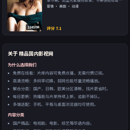
事节奏。类型元素服务叙事，节奏张弛有度；
对白密度高，留意潜台词。主演以演技派为
爱情
·
美国
· 动漫
主，适合喜欢强叙事与人物关系的观众加入片
单。
124分钟
评分
7.1
关于
精品国内影视网
为什么选择我们
免费在线看：片库内容可免费点播，无需付费订阅。
高清流畅：多码率切换，弱网也能尽量流畅播放。
聚合分类：国产、日韩、欧美分区清晰，找片更省时。
每日更新：热播剧与片单持续上新，追剧不掉队。
多端适配：手机、平板与桌面浏览器均可使用。
内容分类
国产精品：电视剧、电影、综艺等华语内容。