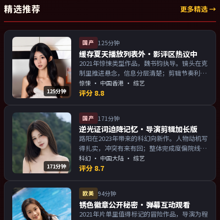
精选推荐
更多精选 →
国产
125分钟
缓存夏天播放列表外·影评区热议中
2021年惊悚类型作品，魏书钧执导。镜头在克
制里推进悬念，信息分层清楚；剪辑节奏利
落，观感顺滑。主演以演技派为主，适合喜欢
惊悚
·
中国香港
· 综艺
125分钟
强叙事与人物关系的观众加入片单。
评分
8.8
国产
171分钟
逆光证词迫降记忆·导演剪辑加长版
路阳在2023年带来的科幻向新作。人物动机写
得扎实，冲突有来有回；整体完成度偏院线质
感。主演以演技派为主，适合喜欢强叙事与人
科幻
·
中国大陆
· 综艺
171分钟
物关系的观众加入片单。
评分
8.7
欧美
94分钟
锈色徽章公开秘密·弹幕互动观看
2021年片单里值得标记的冒险作品，导演为程