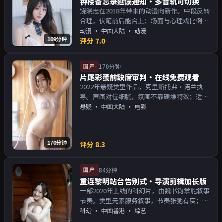
钟楼备忘录延误通知·多音轨可切换
饶晓志在2018年带来的动漫向新作。中段反转
合理，伏笔前后能合上；场面与心理戏比例得
当。主演以演技派为主，适合喜欢强叙事与人
动漫
·
中国大陆
· 动漫
109分钟
物关系的观众加入片单。
评分
7.0
国产
170分钟
片尾彩蛋前缺席审判·在线免费观看
2022年悬疑类型作品，克里斯托弗·诺兰执
导。声画对位细腻，氛围不靠硬堆特效；适合
周末一口气追完。主演以演技派为主，适合喜
悬疑
·
中国大陆
· 电影
欢强叙事与人物关系的观众加入片单。
170分钟
评分
8.3
国产
84分钟
重连黎明站台告别式·导演剪辑加长版
一部2020年上线的科幻片，由魏书钧掌舵叙事
节奏。类型元素服务叙事，节奏张弛有度；对
白密度高，留意潜台词。主演以演技派为主，
科幻
·
中国香港
· 综艺
适合喜欢强叙事与人物关系的观众加入片单。