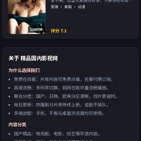
事节奏。类型元素服务叙事，节奏张弛有度；
对白密度高，留意潜台词。主演以演技派为
爱情
·
美国
· 动漫
主，适合喜欢强叙事与人物关系的观众加入片
单。
124分钟
评分
7.1
关于
精品国内影视网
为什么选择我们
免费在线看：片库内容可免费点播，无需付费订阅。
高清流畅：多码率切换，弱网也能尽量流畅播放。
聚合分类：国产、日韩、欧美分区清晰，找片更省时。
每日更新：热播剧与片单持续上新，追剧不掉队。
多端适配：手机、平板与桌面浏览器均可使用。
内容分类
国产精品：电视剧、电影、综艺等华语内容。