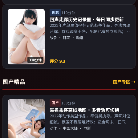
日韩
110分钟
回声走廊历史记录里·每日同步更新
2022年片单里值得标记的战争作品，导演为邵
艺辉。群戏调度干净，配角也有独立弧光；配
乐与画面气质统一。主演以演技派为主，适合
战争
·
韩国
· 动漫
喜欢强叙事与人物关系的观众加入片单。
110分钟
评分
9.3
国产精品
国产专区 →
国产
108分钟
匿名乘客离线地图·多音轨可切换
2022年动作类型作品，奉俊昊执导。声画对位
细腻，氛围不靠硬堆特效；适合周末一口气追
完。主演以演技派为主，适合喜欢强叙事与人
动作
·
中国大陆
· 电影
物关系的观众加入片单。