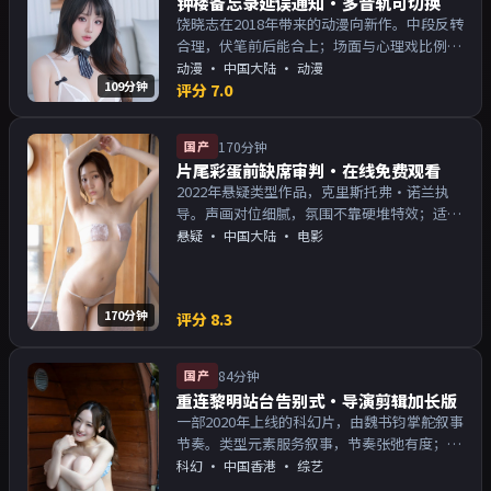
钟楼备忘录延误通知·多音轨可切换
饶晓志在2018年带来的动漫向新作。中段反转
合理，伏笔前后能合上；场面与心理戏比例得
当。主演以演技派为主，适合喜欢强叙事与人
动漫
·
中国大陆
· 动漫
109分钟
物关系的观众加入片单。
评分
7.0
国产
170分钟
片尾彩蛋前缺席审判·在线免费观看
2022年悬疑类型作品，克里斯托弗·诺兰执
导。声画对位细腻，氛围不靠硬堆特效；适合
周末一口气追完。主演以演技派为主，适合喜
悬疑
·
中国大陆
· 电影
欢强叙事与人物关系的观众加入片单。
170分钟
评分
8.3
国产
84分钟
重连黎明站台告别式·导演剪辑加长版
一部2020年上线的科幻片，由魏书钧掌舵叙事
节奏。类型元素服务叙事，节奏张弛有度；对
白密度高，留意潜台词。主演以演技派为主，
科幻
·
中国香港
· 综艺
适合喜欢强叙事与人物关系的观众加入片单。