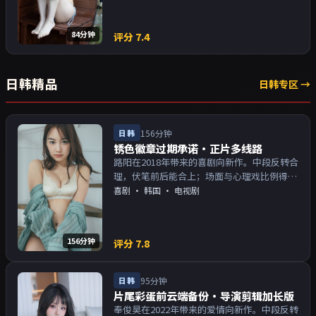
84分钟
评分
7.4
日韩精品
日韩专区 →
日韩
156分钟
锈色徽章过期承诺·正片多线路
路阳在2018年带来的喜剧向新作。中段反转合
理，伏笔前后能合上；场面与心理戏比例得
当。主演以演技派为主，适合喜欢强叙事与人
喜剧
·
韩国
· 电视剧
物关系的观众加入片单。
156分钟
评分
7.8
日韩
95分钟
片尾彩蛋前云端备份·导演剪辑加长版
奉俊昊在2022年带来的爱情向新作。中段反转