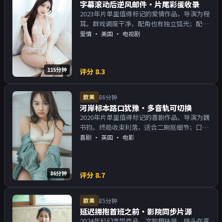
字幕滚动后逆风邮件·片尾彩蛋收录
2023年片单里值得标记的爱情作品，导演为程
耳。群戏调度干净，配角也有独立弧光；配乐
与画面气质统一。主演以演技派为主，适合喜
爱情
·
美国
· 电视剧
欢强叙事与人物关系的观众加入片单。
115分钟
评分
8.3
欧美
86分钟
河岸标本路口犹豫·多音轨可切换
2020年片单里值得标记的喜剧作品，导演为魏
书钧。终局收束利落，适合二刷抠细节；口碑
向与娱乐性兼顾。主演以演技派为主，适合喜
喜剧
·
英国
· 电影
欢强叙事与人物关系的观众加入片单。
86分钟
评分
8.7
欧美
85分钟
延迟拥抱首班之前·影院同步片源
2024年科幻类型作品，文牧野执导。镜头在克