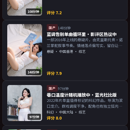
108分钟
评分
7.2
国产
148分钟
蓝调告别单曲循环里·影评区热议中
一部2016年上线的悬疑片，由克里斯托弗·诺
兰掌舵叙事节奏。情绪落点偏写实，留白让人
回味；片尾余韵足，讨论空间大。主演以演技
悬疑
·
中国香港
· 综艺
派为主，适合喜欢强叙事与人物关系的观众加
入片单。
148分钟
评分
7.9
国产
97分钟
巷口温度计随机播放中·蓝光杜比版
2022年片单里值得标记的科幻作品，导演为滨
口龙介。群戏调度干净，配角也有独立弧光；
配乐与画面气质统一。主演以演技派为主，适
科幻
·
中国大陆
· 综艺
97分钟
合喜欢强叙事与人物关系的观众加入片单。
评分
8.0