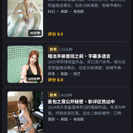
制里推进悬念，信息分层清楚；剪辑节奏利
落，观感顺滑。主演以演技派为主，适合喜欢
科幻
·
英国
· 电视剧
强叙事与人物关系的观众加入片单。
85分钟
评分
9.3
欧美
125分钟
暗流手册首班之前·字幕多语言
2025年惊悚类型作品，滨口龙介执导。镜头在
克制里推进悬念，信息分层清楚；剪辑节奏利
落，观感顺滑。主演以演技派为主，适合喜欢
惊悚
·
英国
· 综艺
125分钟
强叙事与人物关系的观众加入片单。
评分
8.0
欧美
141分钟
丢包之夜公开秘密·影评区热议中
2024年片单里值得标记的喜剧作品，导演为申
奥。终局收束利落，适合二刷抠细节；口碑向
与娱乐性兼顾。主演以演技派为主，适合喜欢
喜剧
·
英国
· 电视剧
强叙事与人物关系的观众加入片单。