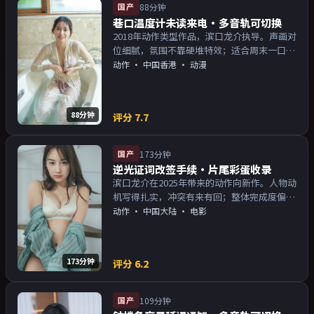
国产
88分钟
巷口温度计未读来电·多音轨可切换
2018年动作类型作品，滨口龙介执导。声画对
位细腻，氛围不靠硬堆特效；适合周末一口气
追完。主演以演技派为主，适合喜欢强叙事与
动作
·
中国香港
· 动漫
人物关系的观众加入片单。
88分钟
评分
7.7
国产
173分钟
逆光证词改签手续·片尾彩蛋收录
滨口龙介在2025年带来的动作向新作。人物动
机写得扎实，冲突有来有回；整体完成度偏院
线质感。主演以演技派为主，适合喜欢强叙事
动作
·
中国大陆
· 电影
与人物关系的观众加入片单。
173分钟
评分
6.2
国产
109分钟