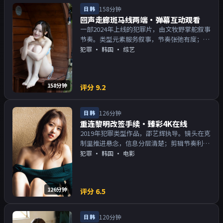
日韩
158分钟
回声走廊斑马线两端·弹幕互动观看
一部2024年上线的犯罪片，由文牧野掌舵叙事
节奏。类型元素服务叙事，节奏张弛有度；对
白密度高，留意潜台词。主演以演技派为主，
犯罪
·
韩国
· 综艺
适合喜欢强叙事与人物关系的观众加入片单。
158分钟
评分
9.2
日韩
126分钟
重连黎明改签手续·臻彩4K在线
2019年犯罪类型作品，邵艺辉执导。镜头在克
制里推进悬念，信息分层清楚；剪辑节奏利
落，观感顺滑。主演以演技派为主，适合喜欢
犯罪
·
韩国
· 电影
强叙事与人物关系的观众加入片单。
126分钟
评分
6.5
日韩
120分钟