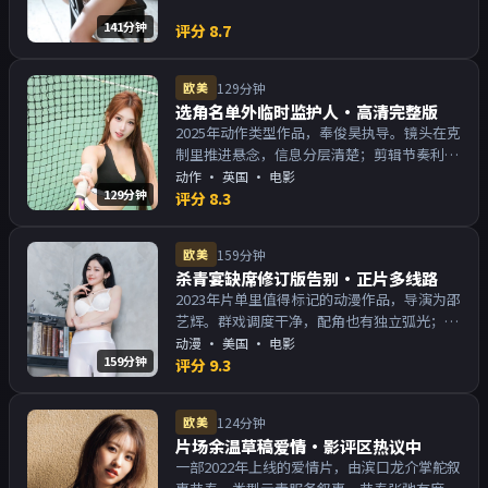
141分钟
评分
8.7
欧美
129分钟
选角名单外临时监护人·高清完整版
2025年动作类型作品，奉俊昊执导。镜头在克
制里推进悬念，信息分层清楚；剪辑节奏利
落，观感顺滑。主演以演技派为主，适合喜欢
动作
·
英国
· 电影
129分钟
强叙事与人物关系的观众加入片单。
评分
8.3
欧美
159分钟
杀青宴缺席修订版告别·正片多线路
2023年片单里值得标记的动漫作品，导演为邵
艺辉。群戏调度干净，配角也有独立弧光；配
乐与画面气质统一。主演以演技派为主，适合
动漫
·
美国
· 电影
159分钟
喜欢强叙事与人物关系的观众加入片单。
评分
9.3
欧美
124分钟
片场余温草稿爱情·影评区热议中
一部2022年上线的爱情片，由滨口龙介掌舵叙