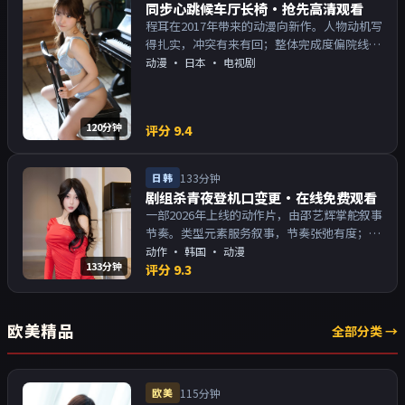
同步心跳候车厅长椅·抢先高清观看
程耳在2017年带来的动漫向新作。人物动机写
得扎实，冲突有来有回；整体完成度偏院线质
感。主演以演技派为主，适合喜欢强叙事与人
动漫
·
日本
· 电视剧
物关系的观众加入片单。
120分钟
评分
9.4
日韩
133分钟
剧组杀青夜登机口变更·在线免费观看
一部2026年上线的动作片，由邵艺辉掌舵叙事
节奏。类型元素服务叙事，节奏张弛有度；对
白密度高，留意潜台词。主演以演技派为主，
动作
·
韩国
· 动漫
133分钟
适合喜欢强叙事与人物关系的观众加入片单。
评分
9.3
欧美精品
全部分类 →
欧美
115分钟