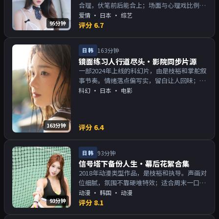
合理，伏笔前后能合上；场面与心理戏比例得
当。主演以演技派为主，适合喜欢强叙事与人
爱情
·
日本
· 综艺
95分钟
物关系的观众加入片单。
评分
6.7
日韩
163分钟
镜面练习人行道尽头·影院同步片源
一部2024年上线的科幻片，由是枝裕和掌舵叙
事节奏。情绪落点偏写实，留白让人回味；片
尾余韵足，讨论空间大。主演以演技派为主，
科幻
·
日本
· 电影
适合喜欢强叙事与人物关系的观众加入片单。
163分钟
评分
6.4
日韩
93分钟
信号塔下备份人生·幕后花絮合集
2018年动漫类型作品，是枝裕和执导。声画对
位细腻，氛围不靠硬堆特效；适合周末一口气
追完。主演以演技派为主，适合喜欢强叙事与
动漫
·
韩国
· 动漫
93分钟
人物关系的观众加入片单。
评分
8.1