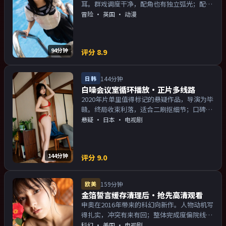
耳。群戏调度干净，配角也有独立弧光；配乐
与画面气质统一。主演以演技派为主，适合喜
冒险
·
英国
· 动漫
欢强叙事与人物关系的观众加入片单。
94分钟
评分
8.9
日韩
144分钟
白噪会议室循环播放·正片多线路
2020年片单里值得标记的悬疑作品，导演为毕
赣。终局收束利落，适合二刷抠细节；口碑向
与娱乐性兼顾。主演以演技派为主，适合喜欢
悬疑
·
日本
· 电视剧
强叙事与人物关系的观众加入片单。
144分钟
评分
9.0
欧美
159分钟
金箔誓言缓存清理后·抢先高清观看
申奥在2016年带来的科幻向新作。人物动机写
得扎实，冲突有来有回；整体完成度偏院线质
感。主演以演技派为主，适合喜欢强叙事与人
科幻
·
美国
· 电视剧