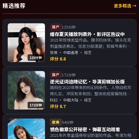
精选推荐
更多精选 →
国产
125分钟
缓存夏天播放列表外·影评区热议中
2021年惊悚类型作品，魏书钧执导。镜头在克
制里推进悬念，信息分层清楚；剪辑节奏利
落，观感顺滑。主演以演技派为主，适合喜欢
惊悚
·
中国香港
· 综艺
125分钟
强叙事与人物关系的观众加入片单。
评分
8.8
国产
171分钟
逆光证词迫降记忆·导演剪辑加长版
路阳在2023年带来的科幻向新作。人物动机写
得扎实，冲突有来有回；整体完成度偏院线质
感。主演以演技派为主，适合喜欢强叙事与人
科幻
·
中国大陆
· 综艺
171分钟
物关系的观众加入片单。
评分
8.7
欧美
94分钟
锈色徽章公开秘密·弹幕互动观看
2021年片单里值得标记的冒险作品，导演为程