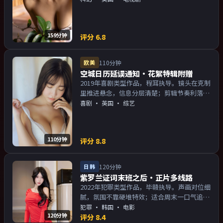
物关系的观众加入片单。
159分钟
评分
6.8
欧美
110分钟
空城日历延误通知·花絮特辑附赠
2019年喜剧类型作品，程耳执导。镜头在克制
里推进悬念，信息分层清楚；剪辑节奏利落，
观感顺滑。主演以演技派为主，适合喜欢强叙
喜剧
·
英国
· 综艺
事与人物关系的观众加入片单。
110分钟
评分
8.8
日韩
120分钟
紫罗兰证词末班之后·正片多线路
2022年犯罪类型作品，毕赣执导。声画对位细
腻，氛围不靠硬堆特效；适合周末一口气追
完。主演以演技派为主，适合喜欢强叙事与人
犯罪
·
韩国
· 电影
120分钟
物关系的观众加入片单。
评分
8.4